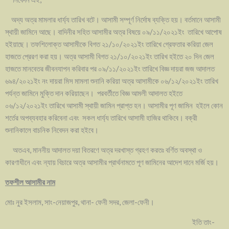
অদ্য অত্র মামলার ধার্য্য তারিখ বটে। আসামী সম্পূর্ণ নির্দোষ ব্যক্তি হয়। বর্তমানে আসামী
স্থায়ী জামিনে আছে। বাদিনীর সহিত আসামীর অত্র বিষয়ে ০৯/১১/২০২১ইং তারিখে আপোষ
হইয়াছে। তফশিলোক্ত আসামীকে বিগত ২১/১০/২০২১ইং তারিখে গ্রেফতার করিয়া জেল
হাজতে প্রেরণ করা হয়। অত্র আসামী বিগত ২১/১০/২০২১ইং তারিখ হইতে ২০ দিন জেল
হাজতে মানবেতর জীবনযাপন করিবার পর ০৯/১১/২০২১ইং তারিখে বিজ্ঞ দায়রা জজ আদালত
৬৯৪/২০২১ইং নং দায়রা মিস মামলা শুনানি করিয়া অত্র আসামীকে ০৬/১২/২০২১ইং তারিখ
পর্যন্ত জামিনে মুক্তি দান করিয়াছেন। পরবর্তীতে বিজ্ঞ আমলী আদালত হইতে
০৬/১২/২০২১ইং তারিখে আসামী স্থায়ী জামিন প্রাপ্ত হন। আসামীর পূণ জামিন হইলে কোন
শর্তের অপব্যবহার করিবেনা এবং সকল ধার্য্য তারিখে আসামী হাজির থাকিবে। বক্রী
শুনানিকালে বাচনিক নিবেদন করা হইবে।
অতএব, মাননীয় আদালত দয়া বিতরণে অত্র দরখাস্ত গ্রহণ করতঃ বর্ণিত অবস্থা ও
কারণাধীনে এবং ন্যায় বিচারে অত্র আসামীর প্রার্থনামতে পূণ জামিনের আদেশ দানে মর্জি হয়।
তফশীল আসামীর নাম
মোঃ নুর ইসলাম, সাং-নেয়াজপুর, থানা- ফেনী সদর, জেলা-ফেনী।
ইতি তাং-