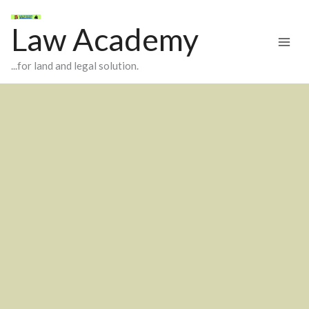
Skip
to
Law Academy
content
...for land and legal solution.