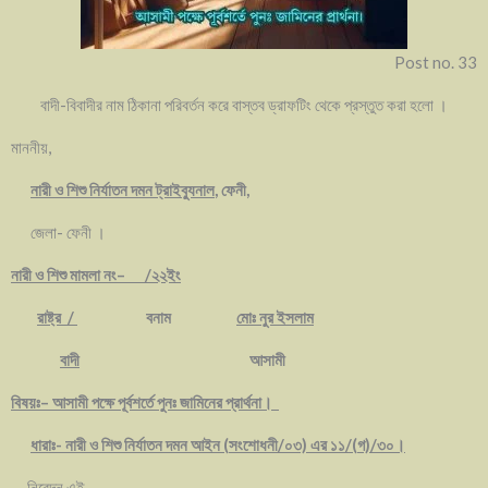
Post no. 33
বাদী-বিবাদীর নাম ঠিকানা পরিবর্তন করে বাস্তব ড্রাফটিং থেকে প্রস্তুত করা হলো ।
মাননীয়,
নারী ও শিশু নির্যাতন দমন ট্রাইব্যুনাল
, ফেনী,
জেলা- ফেনী ।
নারী
ও শিশু মামলা নং
– /২২ইং
রাষ্ট্র
/
বনাম
মোঃ নুর ইসলাম
বাদী
আসামী
বিষয়ঃ
– আসামী পক্ষে পূর্বশর্তে পুনঃ জামিনের প্রার্থনা।
ধারাঃ- নারী ও শিশু নির্যাতন দমন আইন (সংশোধনী/০৩) এর ১১/(গ)/৩০।
নিবেদন এই,