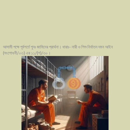
আসামী পক্ষে পূর্বশর্তে পুনঃ জামিনের প্রার্থনা। ধারাঃ- নারী ও শিশু নির্যাতন দমন আইন
(সংশোধনী/০৩) এর ১১/(গ)/৩০।