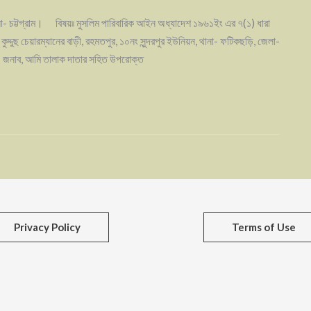
লা- চট্টগ্রাম। বিষয়ঃ মুসলিম পারিবারিক আইন অধ্যাদেশ ১৯৬১ইং এর ৭(১) ধারা
দুছ চেয়ারম্যানের বাড়ী, রহমতপুর, ১০নং সুন্দরপুর ইউনিয়ন, থানা- ফটিকছড়ি, জেলা-
তালাক দাতার সহিত উপরোক্ত
Privacy Policy
Terms of Use