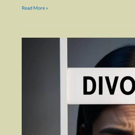
Read More »
তালাক
নোটিশের
নমুনা