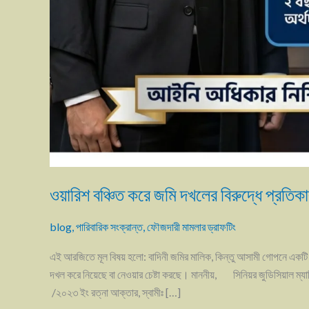
ওয়ারিশ বঞ্চিত করে জমি দখলের বিরুদ্ধে প্রতিক
blog
,
পারিবারিক সংক্রান্ত
,
ফৌজদারী মামলার ড্রাফটিং
এই আরজিতে মূল বিষয় হলো: বাদিনী জমির মালিক, কিন্তু আসামী গোপনে একট
দখল করে নিয়েছে বা নেওয়ার চেষ্টা করছে। ​মাননীয়, সিনিয়র জুডিসিয়া
/২০২৩ ইং রত্না আক্তার, স্বামীঃ […]