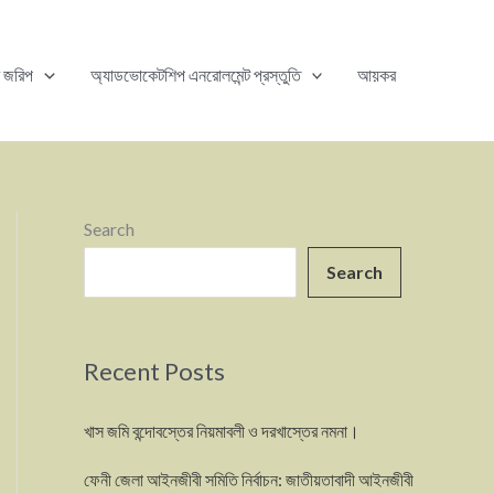
ি জরিপ
অ্যাডভোকেটশিপ এনরোলমেন্ট প্রস্তুতি
আয়কর
Search
Search
Recent Posts
খাস জমি বন্দোবস্তের নিয়মাবলী ও দরখাস্তের নমনা।
ফেনী জেলা আইনজীবী সমিতি নির্বাচন: জাতীয়তাবাদী আইনজীবী