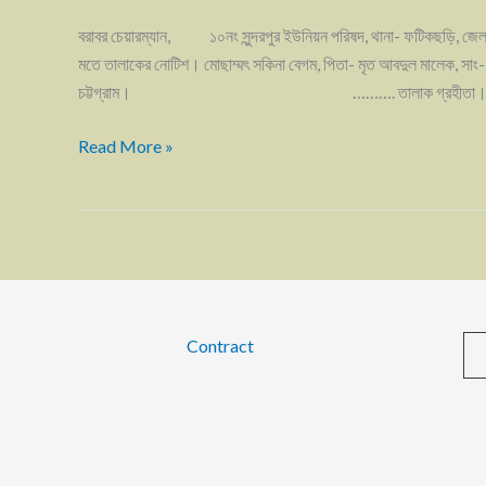
বরাবর চেয়ারম্যান, ১০নং সুন্দরপুর ইউনিয়ন পরিষদ, থানা- ফটিকছড়ি, জে
মতে তালাকের নোটিশ। মোছাম্মৎ সকিনা বেগম, পিতা- মৃত আবদুল মালেক, সাং- কুদ্
চট্টগ্রাম। ………. তালাক গ্রহীতা। জনাব, আমি 
Read More »
Contract