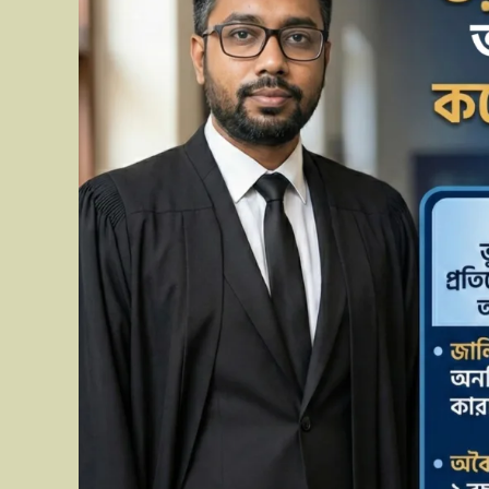
জমি
দখলের
বিরুদ্ধে
প্রতিকার