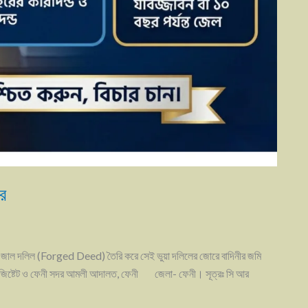
ার
ি জাল দলিল (Forged Deed) তৈরি করে সেই ভুয়া দলিলের জোরে বাদিনীর জমি
ল ম্যাজিষ্টেট ও ফেনী সদর আমলী আদালত, ফেনী জেলা- ফেনী। ​সূত্রঃ সি আর