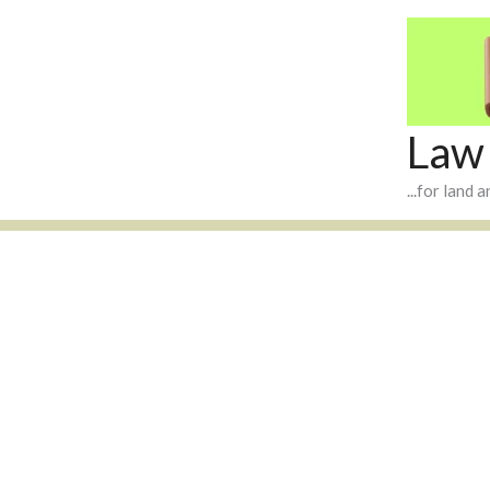
Skip
to
content
Law
...for land 