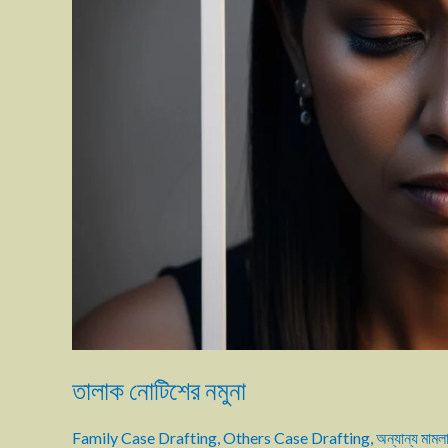
তালাক নোটিশের নমুনা
Family Case Drafting
,
Others Case Drafting
,
অন্যান্য মামলা