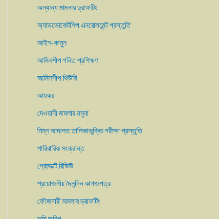
অন্যান্য মামলার ড্রাফটিং
অ্যাডভোকেটশিপ এনরোলমেন্ট প্রস্তুতি
আইন-কানুন
আমিনশীপ গনিত প্রশিক্ষণ
আমিনশীপ থিউরি
আয়কর
দেওয়ানী মামলার নমুনা
নিম্ন আদালত তালিকাভুক্তি পরীক্ষা প্রস্তুতি
পারিবারিক সংক্রান্ত
প্রোডাক্ট রিভিউ
প্রয়োজনীয় দৈনন্দিন কাগজপত্র
ফৌজদারী মামলার ড্রাফটিং
ভুমি জরিপ