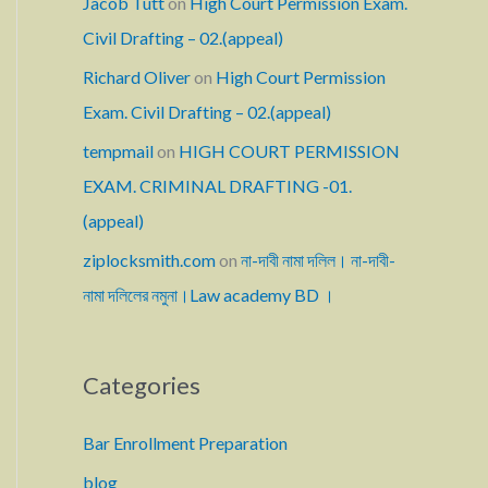
Jacob Tutt
on
High Court Permission Exam.
Civil Drafting – 02.(appeal)
Richard Oliver
on
High Court Permission
Exam. Civil Drafting – 02.(appeal)
tempmail
on
HIGH COURT PERMISSION
EXAM. CRIMINAL DRAFTING -01.
(appeal)
ziplocksmith.com
on
না-দাবী নামা দলিল। না-দাবী-
নামা দলিলের নমুনা।Law academy BD ।
Categories
Bar Enrollment Preparation
blog