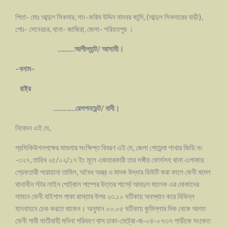
পিতা- মোঃ আব্দুল সিকদার, সাং-করিম উদ্দিন মাদবর কান্দি, (আব্দুল সিকদারের বাড়ী),
পোঃ- সেনেরচর, থানা- জাজিরা, জেলা- শরিয়তপুর ।
………আপীল্যান্ট/ আসামী।
–বনাম–
রাষ্ট্র
…………রেসপনডেন্ট/ বাদী।
নিবেদন এই যে,
প্রসিকিউশনপক্ষের মামলার সংক্ষিপ্ত বিবরণ এই যে, জেলা গোয়েন্দা শাখার জিডি নং
-৩২৭, তারিখ ২৫/০২/১৭ ইং মূলে এজহারকারী তার সঙ্গীয় ফোর্সসহ থানা এলাকায়
গ্রেফতারী পরোয়ানা তামিল, অবৈধ অস্ত্র ও মাদক উদ্ধার ডিউটি করা কালে ফেনী মদেল
থানাধীন স্টার লাইন পেট্রোল পাম্পের উত্তর পার্শ্বে আবদুল মালেক এর দোকানের
সামনে ফেনী বাইপাস পাকা রাস্তার উপর ২৩.১০ ঘটিকায় অবস্থান করে বিভিন্ন
যানবাহনে চেক করতে থাকেন। অনুমান ০০.০৫ ঘটিকায় কুমিল্লার দিক থেকে আগত
ফেনী গামী যাতীবাহী মদিনা পরিবহণ বাস ঢাকা-মেট্রো-জ-০৪-০৭৩৭ গাড়ীকে সংকেত