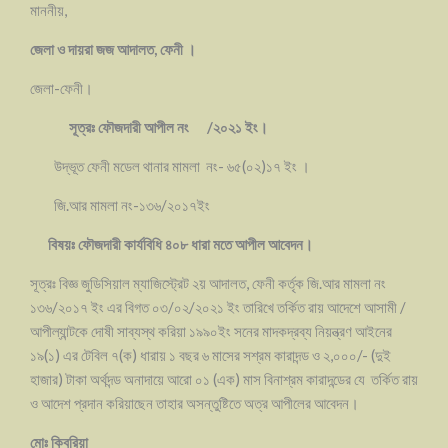
মাননীয়,
জেলা ও দায়রা জজ আদালত, ফেনী ।
জেলা-ফেনী।
সূত্রঃ ফৌজদারী আপীল নং /২০২১ ইং।
উদ্ভূত ফেনী মডেল থানার মামলা নং- ৬৫(০২)১৭ ইং ।
জি.আর মামলা নং-১৩৬/২০১৭ইং
বিষয়ঃ ফৌজদারী কার্যবিধি ৪০৮ ধারা মতে আপীল আবেদন।
সূত্রঃ বিজ্ঞ জুডিসিয়াল ম্যাজিস্ট্রেট ২য় আদালত, ফেনী কর্তৃক জি.আর মামলা নং
১৩৬/২০১৭ ইং এর বিগত ০৩/০২/২০২১ ইং তারিখে তর্কিত রায় আদেশে আসামী /
আপীল্যান্টকে দোষী সাব্যস্থ করিয়া ১৯৯০ইং সনের মাদকদ্রব্য নিয়ন্ত্রণ আইনের
১৯(১) এর টেবিল ৭(ক) ধারায় ১ বছর ৬ মাসের সশ্রম কারাদন্ড ও ২,০০০/- (দুই
হাজার) টাকা অর্থদন্ড অনাদায়ে আরো ০১ (এক) মাস বিনাশ্রম কারাদন্ডের যে তর্কিত রায়
ও আদেশ প্রদান করিয়াছেন তাহার অসন্তুষ্টিতে অত্র আপীলের আবেদন।
মোঃ কিবরিয়া