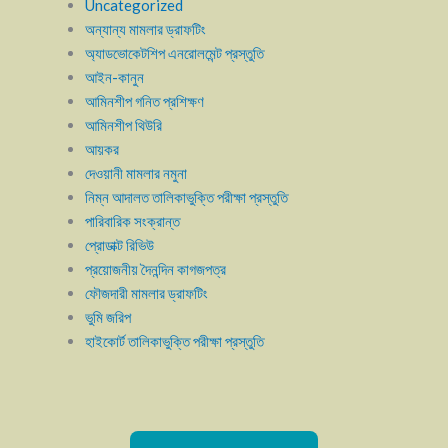
Uncategorized
অন্যান্য মামলার ড্রাফটিং
অ্যাডভোকেটশিপ এনরোলমেন্ট প্রস্তুতি
আইন-কানুন
আমিনশীপ গনিত প্রশিক্ষণ
আমিনশীপ থিউরি
আয়কর
দেওয়ানী মামলার নমুনা
নিম্ন আদালত তালিকাভুক্তি পরীক্ষা প্রস্তুতি
পারিবারিক সংক্রান্ত
প্রোডাক্ট রিভিউ
প্রয়োজনীয় দৈনন্দিন কাগজপত্র
ফৌজদারী মামলার ড্রাফটিং
ভুমি জরিপ
হাইকোর্ট তালিকাভুক্তি পরীক্ষা প্রস্তুতি