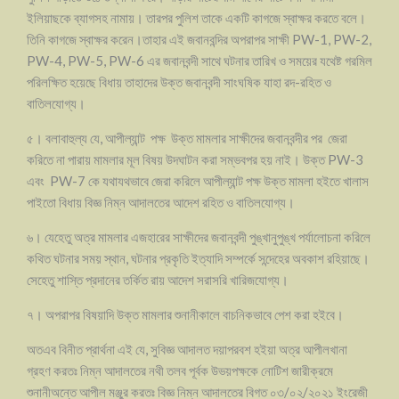
ইলিয়াছকে ব্যাগসহ নামায়। তারপর পুলিশ তাকে একটি কাগজে স্বাক্ষর করতে বলে।
তিনি কাগজে স্বাক্ষর করেন।তাহার এই জবানবন্দির অপরাপর সাক্ষী PW-1, PW-2,
PW-4, PW-5, PW-6 এর জবানবন্দী সাথে ঘটনার তারিখ ও সময়ের যথেষ্ট গরমিল
পরিলক্ষিত হয়েছে বিধায় তাহাদের উক্ত জবানবন্দী সাংঘষিক যাহা রদ-রহিত ও
বাতিলযোগ্য।
৫। বলাবাহুল্য যে, আপীল্যান্ট পক্ষ উক্ত মামলার সাক্ষীদের জবানবন্দীর পর জেরা
করিতে না পারায় মামলার মূল বিষয় উদঘাটন করা সম্ভবপর হয় নাই। উক্ত PW-3
এবং PW-7 কে যথাযথভাবে জেরা করিলে আপীল্যান্ট পক্ষ উক্ত মামলা হইতে খালাস
পাইতো বিধায় বিজ্ঞ নিম্ন আদালতের আদেশ রহিত ও বাতিলযোগ্য।
৬। যেহেতু অত্র মামলার এজহারের সাক্ষীদের জবানবন্দী পুঙ্খানুপুঙ্খ পর্যালোচনা করিলে
কথিত ঘটনার সময় স্থান, ঘটনার প্রকৃতি ইত্যাদি সম্পর্কে সন্দেহের অবকাশ রহিয়াছে।
সেহেতু শাস্তি প্রদানের তর্কিত রায় আদেশ সরাসরি খারিজযোগ্য।
৭। অপরাপর বিষয়াদি উক্ত মামলার শুনানীকালে বাচনিকভাবে পেশ করা হইবে।
অতএব বিনীত প্রার্থনা এই যে, সুবিজ্ঞ আদালত দয়াপরবশ হইয়া অত্র আপীলখানা
গ্রহণ করতঃ নিম্ন আদালতের নথী তলব পূর্বক উভয়পক্ষকে নোটিশ জারীক্রমে
শুনানীঅন্তে আপীল মঞ্জুর করতঃ বিজ্ঞ নিম্ন আদালতের বিগত ০৩/০২/২০২১ ইংরেজী