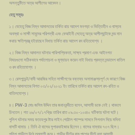
অসন্তুষ্টিতে অত্র আপীলের আবেদন।
হেতু সমূহঃ
১। যেহেতু বিজ্ঞ নিম্ন আদালতের তর্কিত রায় আদেশ মনগড়া ও ভিত্তিহীন ও বাস্তব
অবস্থা ও সাক্ষী সাবুদের পরিপন্থী এবং বেআইনী সেহেতু অত্র আপীল্যান্টকে দন্ড দান
করায় ক্ষতিগ্রস্থ্ হইয়াছেন বিধায় তর্কিত রায় আদেশ রদ রহিতযোগ্য ।
২। বিজ্ঞ নিম্ন আদালত ঘটনার পারিপাশ্বিকতা, সাক্ষ্য প্রমাণ এবং আইনগত
বিষয়গুলো সঠিকভাবে পর্যালোচনা ও মূল্যায়ন করেন নাই বিধায় প্রদত্ত দন্ডাদেশ বাতিল
ও রদ রহিতযোগ্য ।
৩। রেসপন্ডেন্ট/বাদী আরজির সহিত সাক্ষীগণের বক্তব্য অসামাঞ্জস্যপূর্ণ যে কারণে বিজ্ঞ
নিম্ন আদালতের বিগত ০৩/০২/২০২১ ইং তারিখে তর্কিত রায় আদেশ রদ-রহিত ও
বাতিলযোগ্য।
৪।
PW-3
মোঃ জসিম উদ্দিন তার জবানবন্দীতে বলেন, আসামী ডকে নেই। থাকলে
চিনতেন। গত ২৬/০৭/১৭খ্রিঃ তারিখ রাত ০৯.৩০-১০ঃ৪০ ঘটিকায় ঘটনা ঘটে।
পুলিশ ঘটনার সময় ফতেহপুর ষ্টার লাইন পেট্টোল পাম্পের সামনে সিগনাল দিয়ে মদিনা
বাসটি থামায় । তিনি ঐ বাসের সুপারভাইজার ছিলেন। বাসের নাম্বার ৭৩৭ ছিল।
পুলিশ গাড়ীতে উঠে তল্লাশী করে। গাড়ীর সীটের বাম পাশের সীটে বসা আসামী