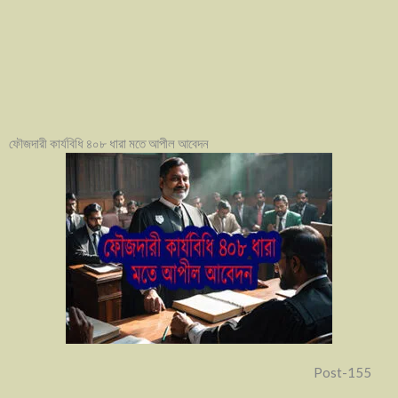
ফৌজদারী কার্যবিধি ৪০৮ ধারা মতে আপীল আবেদন
Post-155