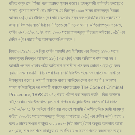
রক্ষিত শুল্ক গুল্ম “গাঁজা” বলে মতামত প্রদান করেন। তদন্তকারী কর্মকর্তার তদন্তে ও
সাক্ষ্য প্রমাণে আসামী মোঃ ইলিয়াস এর বিরুদ্ধে ১৯৯০ সনের মাদকদ্রব্য নিয়ন্ত্র
আনের ১৯(১) এর টেবিল ৭(ক) ধারার অপরাধ সত্য বলে প্রাথমিক ভাবে প্রতিয়মান
হওয়ায় বিজ্ঞ আদালতে বিচারের নিমিত্তে ফেনী মডেল থানায় অভিযোগপত্র নং ১৮৩,
তারিখ ২৮/০৩/২০২১ইং ধারাঃ ১৯৯০ সনের মাদকদ্রব্য নিয়ন্ত্রণ আইনের ১৯(১) এর
টেবিল ৭(ক) ধারায় বিজ্ঞ আদালতে দাখিল করেন।
বিগত ২২/১১/২০১৭ খ্রিঃ তারিখ আসামী মোঃ ইলিয়াছ এর বিরুদ্ধে ১৯৯০ সনের
মাদকদ্রব্য নিয়ন্ত্রণ আইনের ১৯(১) এর ৭(ক) ধারায় অভিযোগ গঠন করা হয় ।
আসামী পলাতক থাকায় গঠিত অভিযোগ আসামীকে পাঠ করে শুনানো ও ব্যাখ্যা করে
বুঝানো সম্ভব হয়নি। বিচার প্রক্রিয়ায় প্রসিকিউশনপক্ষে ০৭ (সাত) জন সাক্ষীকে
উপস্থাপন করেন। আসামী পলাতক থাকায় সাক্ষীদের জেরা করা হয়নি। অতঃপর
সাক্ষ্যপর্ব সমাপ্তির পর আসামী পলাতক থাকায় তাকে The Code of Criminal
Procedure, 1898 এর ৩৪২ ধারায় পরীক্ষা করা সম্ভব হয়নি। বিজ্ঞ আদালত
বাদী/সংবাদদাতার উপস্থাপনকৃত সাক্ষীগণের জবানবন্দির উপর ভিত্তি করিয়া বিগত
০৩/০২/২০২১ ইং তারিখে তর্কিত রায় আদেশে আসামী / আপীল্যান্টকে দোষী সাব্যস্থ
করিয়া ১৯৯০ইং সনের মাদকদ্রব্য নিয়ন্ত্রণ আইনের ১৯(১) এর টেবিল ৭(ক) ধারায় ১
বছর ৬ মাসের সশ্রম কারাদন্ড ও ২,০০০/- (দুই হাজার) টাকা অর্থদন্ড অনাদায়ে আরো
০১ (এক) মাস বিনাশ্রম কারাদন্ডে যে তর্কিত রায় ও আদেশ প্রদান করিয়াছেন তাহার