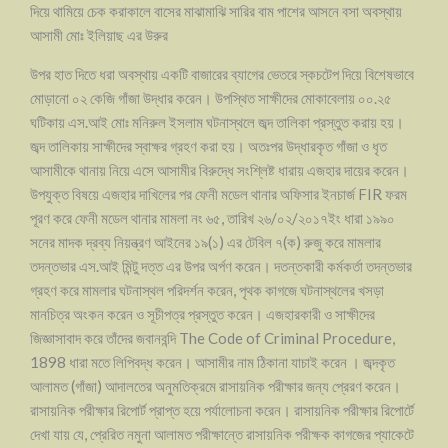
দিয়ে থামিয়ে চেক করাকালে বাসের মাঝামাঝি সারির বাম পাশের আসনে বসা অবস্থায়
আসামী মোঃ ইলিয়াছ এর উরুর
উপর হাত দিতে ধরা অবস্থায় একটি বাজারের ব্যাগের ভেতরে স্কচটেপ দিয়ে বিশেষভাবে
মোড়ানো ০২ কেজি গাঁজা উদ্ধার করেন। উপস্থিত সাক্ষীদের মোকাবেলায় ০০.২৫
ঘটিকায় এস.আই মোঃ মনিরুল ইসলাম ঘটনাস্থলে জব্দ তালিকা প্রস্তুত করায় হয়।
জব্দ তালিকায় সাক্ষীদের স্বাক্ষর গ্রহণ করা হয়। অতঃপর উদ্ধারকৃত গাঁজা ও ধৃত
আসামীকে থানায় নিয়ে এসে আসামীর বিরুদ্ধে সংশ্লিষ্ট ধারায় এজহার দায়ের করেন।
উপযুক্ত বিষয়ে এজহার দাখিলের পর ফেনী মডেল থানার অফিসার ইনচার্জ FIR ফরম
পূরণ করে ফেনী মডেল থানার মামলা নং ৬৫, তারিখ ২৬/০২/২০১৭ইং ধারা ১৯৯০
সনের মাদক দ্রব্য নিয়ন্ত্রণ আইনের ১৯(১) এর টেবিল ৭(ক) রুজু করে মামলার
তদন্তভার এস.আই মিন্টু দত্ত এর উপর অর্পণ করেন। দতন্তকারী কর্মকর্তা তদন্তভার
গ্রহণ করে মামলার ঘটনাস্থল পরিদর্শন করেন, পৃথক কাগজে ঘটনাস্থলের খসড়া
মানচিত্র অংকন করেন ও সূচীপত্র প্রস্তুত করেন। এজহারকারী ও সাক্ষীদের
জিজ্ঞাসাবাদ করে তাঁদের জবানবন্দি The Code of Criminal Procedure,
1898 ধারা মতে লিপিবদ্ধ করেন। আসামীর নাম ঠিকানা যাচাই করেন । জব্দকৃত
আলামত (গাঁজা) আদালতের অনুমতিক্রমে রাসায়নিক পরীক্ষার জন্য প্রেরণ করেন।
রাসায়নিক পরীক্ষার রিপোর্ট প্রাপ্ত হয়ে পর্যালোচনা করেন। রাসায়নিক পরীক্ষার রিপোর্টে
দেখা যায় যে, প্রেরিত নমুনা আলামত পরীক্ষান্তে রাসায়নিক পরীক্ষক কাগজের প্যাকেটে