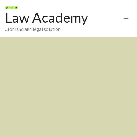
Skip
to
Law Academy
content
...for land and legal solution.