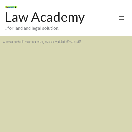
Skip
to
Law Academy
content
...for land and legal solution.
একজন অপরাধী জজ এর কাছে সময়ের প্রার্থনা কীভাবে চাই