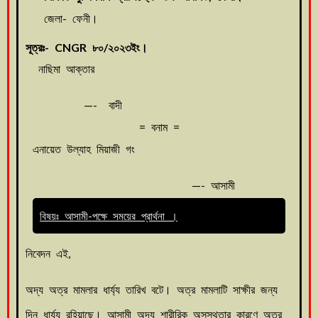
জেলা- ফেনী।
সূত্রঃ- CNGR ৮০/২০২৩ইং।
নাছিমা আক্তার
—- বাদী
= বনাম =
এনায়েত উল্যাহ মিয়াজী গং
—- আসামী
বিষয়ঃ আসামী-পক্ষে সময়ের প্রার্থনা ।
নিবেদন এই,
অদ্য অত্র মামলার ধার্য্য তারিখ বটে। অত্র মামলাটি সাক্ষীর জন্য
দিন ধার্য্য রহিয়াছে। আসামী অদ্য শারীরিক অসুস্থতার কারণে অত্র