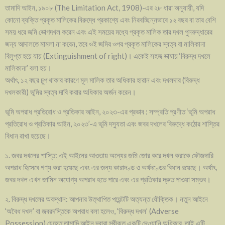
তামাদি আইন, ১৯০৮ (The Limitation Act, 1908)-এর ২৮ ধারা অনুযায়ী, যদি
কোনো ব্যক্তি প্রকৃত মালিকের বিরুদ্ধে প্রকাশ্যে এবং নিরবচ্ছিন্নভাবে ১২ বছর বা তার বেশি
সময় ধরে জমি ভোগদখল করেন এবং এই সময়ের মধ্যে প্রকৃত মালিক তার দখল পুনরুদ্ধারের
জন্য আদালতে মামলা না করেন, তবে ওই জমির ওপর প্রকৃত মালিকের স্বত্ব বা মালিকানা
বিলুপ্ত হয়ে যায় (Extinguishment of right)। একেই সহজ ভাষায় ‘বিরুদ্ধ দখলে
মালিকানা’ বলা হয়।
অর্থাৎ, ১২ বছর চুপ থাকার কারণে মূল মালিক তার অধিকার হারান এবং দখলদার (বিরুদ্ধ
দখলকারী) ভূমির স্বত্ব দাবি করার অধিকার অর্জন করেন।
ভূমি অপরাধ প্রতিরোধ ও প্রতিকার আইন, ২০২৩-এর প্রভাব : সম্প্রতি প্রণীত ‘ভূমি অপরাধ
প্রতিরোধ ও প্রতিকার আইন, ২০২৩’-এ ভূমি দস্যুতা এবং জবর দখলের বিরুদ্ধে কঠোর শাস্তির
বিধান রাখা হয়েছে।
১. জবর দখলের শাস্তি: এই আইনের আওতায় অন্যের জমি জোর করে দখল করাকে ফৌজদারি
অপরাধ হিসেবে গণ্য করা হয়েছে এবং এর জন্য কারাদণ্ড ও অর্থদণ্ডের বিধান রয়েছে। অর্থাৎ,
জবর দখল এখন জামিন অযোগ্য অপরাধ হতে পারে এবং এর প্রতিকার দ্রুত পাওয়া সম্ভব।
২. বিরুদ্ধ দখলের অবস্থান: আপনার উত্থাপিত পয়েন্টটি অত্যন্ত যৌক্তিক। নতুন আইনে
‘অবৈধ দখল’ বা জবরদস্তিকে অপরাধ বলা হলেও, ‘বিরুদ্ধ দখল’ (Adverse
Possession) যেহেতু তামাদি আইন দ্বারা স্বীকৃত একটি দেওয়ানি অধিকার, তাই এটি