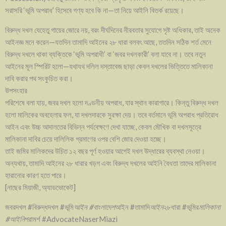
সরাসরি ‘ভূমি অপরাধ’ হিসেবে গণ্য হবে কি না—তা নিয়ে আইনি বিতর্ক রয়েছে।
বিরুদ্ধ দখল যেহেতু গায়ের জোরে নয়, বরং দীর্ঘদিনের নীরবতার সুযোগে সৃষ্ট অধিকার, তাই অনেক
আইনজ্ঞ মনে করেন—যতদিন তামাদি আইনের ২৮ ধারা বলবৎ আছে, ততদিন সঠিক শর্ত মেনে
বিরুদ্ধ দখলে থাকা ব্যক্তিকে ‘ভূমি অপরাধী’ বা ‘জবর দখলকারী’ বলা যাবে না। তবে নতুন
আইনের মূল স্পিরিট হলো—যথাযথ দলিল দস্তাবেজ ছাড়া কেবল দখলের ভিত্তিতে মালিকানা
দাবি করার পথ সংকুচিত করা।
উপসংহার
পরিশেষে বলা যায়, জবর দখল হলো দণ্ডনীয় অপরাধ, যার স্থান কারাগারে। কিন্তু বিরুদ্ধ দখল
হলো মালিকের অবহেলার ফল, যা দখলদারকে সুরক্ষা দেয়। তবে বর্তমানে ভূমি অপরাধ প্রতিরোধ
আইন এবং উচ্চ আদালতের বিভিন্ন পর্যবেক্ষণে দেখা যাচ্ছে, কেবল মৌখিক বা দখলসূত্রে
মালিকানা দাবির চেয়ে দালিলিক প্রমাণের ওপর বেশি জোর দেওয়া হচ্ছে।
তাই জমির মালিকদের উচিত ১২ বছর পূর্ণ হওয়ার আগেই দখল উদ্ধারের ব্যবস্থা নেওয়া।
অন্যথায়, তামাদি আইনের ২৮ ধারার খড়গ এবং বিরুদ্ধ দখলের আইনি বৈধতা তাদের মালিকানা
হারানোর কারণ হতে পারে।
[নাছের মিয়াজী, অ্যাডভোকেট]
জবরদখল #বিরুদ্ধদখল #ভূমি
আইন #বাংলাদেশ
আইন #তামাদি
আইন
২৮ধারা #ভূমির
মালিকানা
#আইনি
পরামর্শ #AdvocateNaserMiazi