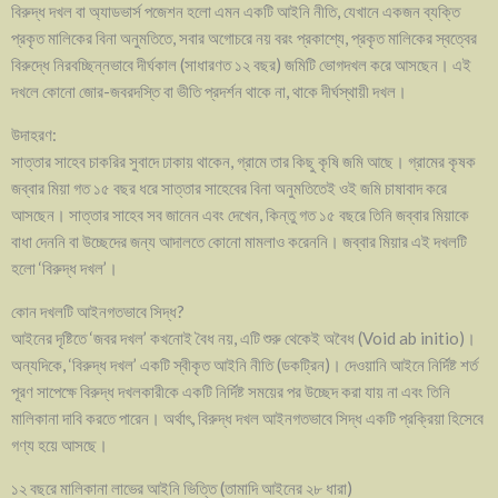
বিরুদ্ধ দখল বা অ্যাডভার্স পজেশন হলো এমন একটি আইনি নীতি, যেখানে একজন ব্যক্তি
প্রকৃত মালিকের বিনা অনুমতিতে, সবার অগোচরে নয় বরং প্রকাশ্যে, প্রকৃত মালিকের স্বত্বের
বিরুদ্ধে নিরবচ্ছিন্নভাবে দীর্ঘকাল (সাধারণত ১২ বছর) জমিটি ভোগদখল করে আসছেন। এই
দখলে কোনো জোর-জবরদস্তি বা ভীতি প্রদর্শন থাকে না, থাকে দীর্ঘস্থায়ী দখল।
উদাহরণ:
সাত্তার সাহেব চাকরির সুবাদে ঢাকায় থাকেন, গ্রামে তার কিছু কৃষি জমি আছে। গ্রামের কৃষক
জব্বার মিয়া গত ১৫ বছর ধরে সাত্তার সাহেবের বিনা অনুমতিতেই ওই জমি চাষাবাদ করে
আসছেন। সাত্তার সাহেব সব জানেন এবং দেখেন, কিন্তু গত ১৫ বছরে তিনি জব্বার মিয়াকে
বাধা দেননি বা উচ্ছেদের জন্য আদালতে কোনো মামলাও করেননি। জব্বার মিয়ার এই দখলটি
হলো ‘বিরুদ্ধ দখল’।
কোন দখলটি আইনগতভাবে সিদ্ধ?
আইনের দৃষ্টিতে ‘জবর দখল’ কখনোই বৈধ নয়, এটি শুরু থেকেই অবৈধ (Void ab initio)।
অন্যদিকে, ‘বিরুদ্ধ দখল’ একটি স্বীকৃত আইনি নীতি (ডকট্রিন)। দেওয়ানি আইনে নির্দিষ্ট শর্ত
পূরণ সাপেক্ষে বিরুদ্ধ দখলকারীকে একটি নির্দিষ্ট সময়ের পর উচ্ছেদ করা যায় না এবং তিনি
মালিকানা দাবি করতে পারেন। অর্থাৎ, বিরুদ্ধ দখল আইনগতভাবে সিদ্ধ একটি প্রক্রিয়া হিসেবে
গণ্য হয়ে আসছে।
১২ বছরে মালিকানা লাভের আইনি ভিত্তি (তামাদি আইনের ২৮ ধারা)