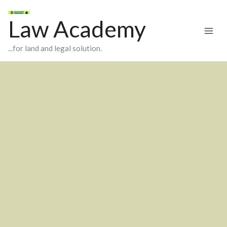
Skip
to
Law Academy
content
...for land and legal solution.