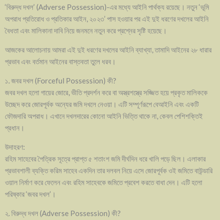
‘বিরুদ্ধ দখল’ (Adverse Possession)-এর মধ্যে আইনি পার্থক্য রয়েছে। নতুন ‘ভূমি
অপরাধ প্রতিরোধ ও প্রতিকার আইন, ২০২৩’ পাস হওয়ার পর এই দুই ধরণের দখলের আইনি
বৈধতা এবং মালিকানা দাবি নিয়ে জনমনে নতুন করে প্রশ্নের সৃষ্টি হয়েছে।
আজকের আলোচনায় আমরা এই দুই ধরণের দখলের আইনি ব্যাখ্যা, তামাদি আইনের ২৮ ধারার
প্রভাব এবং বর্তমান আইনের বাস্তবতা তুলে ধরব।
১. জবর দখল (Forceful Possession) কী?
জবর দখল হলো গায়ের জোরে, ভীতি প্রদর্শন করে বা অস্ত্রশস্ত্রে সজ্জিত হয়ে প্রকৃত মালিককে
উচ্ছেদ করে জোরপূর্বক অন্যের জমি দখলে নেওয়া। এটি সম্পূর্ণরূপে বেআইনি এবং একটি
ফৌজদারি অপরাধ। এখানে দখলদারের কোনো আইনি ভিত্তি থাকে না, কেবল পেশিশক্তিই
প্রধান।
উদাহরণ:
রহিম সাহেবের পৈত্রিক সূত্রে প্রাপ্ত ৫ শতাংশ জমি দীর্ঘদিন ধরে খালি পড়ে ছিল। এলাকার
প্রভাবশালী ব্যক্তি করিম সাহেব একদিন তার দলবল নিয়ে এসে জোরপূর্বক ওই জমিতে বাউন্ডারি
ওয়াল নির্মাণ করে ফেলেন এবং রহিম সাহেবকে জমিতে প্রবেশ করতে বাধা দেন। এটি হলো
পরিষ্কার ‘জবর দখল’।
২. বিরুদ্ধ দখল (Adverse Possession) কী?