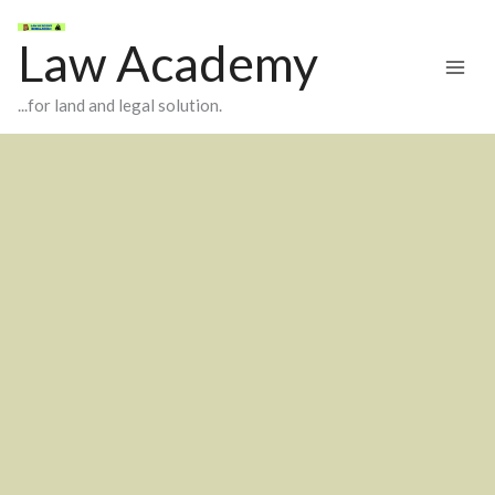
Skip
to
Law Academy
content
...for land and legal solution.